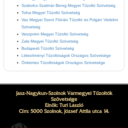
Szabolcs-Szatmár-Bereg Megyei Tűzoltó Szövetség
Tolna Megyei Tűzoltó Szövetség
Vas Megyei Szent Flórián Tűzoltó és Polgári Védelmi
Szövetség
Veszprém Megyei Tűzoltó Szövetség
Zala Megyei Tűzoltó Szövetség
Budapesti Tűzoltó Szövetség
Létesítményi Tűzoltóságok Országos Szövetsége
Önkéntes Tűzoltóságok Országos Szövetsége
Jász-Nagykun-Szolnok Vármegyei Tűzoltók
Szövetsége
Elnök: Turi László
Cím: 5000 Szolnok, József Attila utca 14.