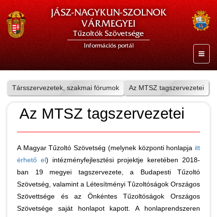
JÁSZ-NAGYKUN-SZOLNOK
VÁRMEGYEI
Tűzoltók Szövetsége
Információs portál
Társszervezetek, szakmai fórumok
Az MTSZ tagszervezetei
Az MTSZ tagszervezetei
A Magyar Tűzoltó Szövetség (melynek központi honlapja
itt
érhető el
) intézményfejlesztési projektje keretében 2018-
ban 19 megyei tagszervezete, a Budapesti Tűzoltó
Szövetség, valamint a Létesítményi Tûzoltóságok Országos
Szövettsége és az Önkéntes Tűzoltóságok Országos
Szövetsége saját honlapot kapott. A honlaprendszeren